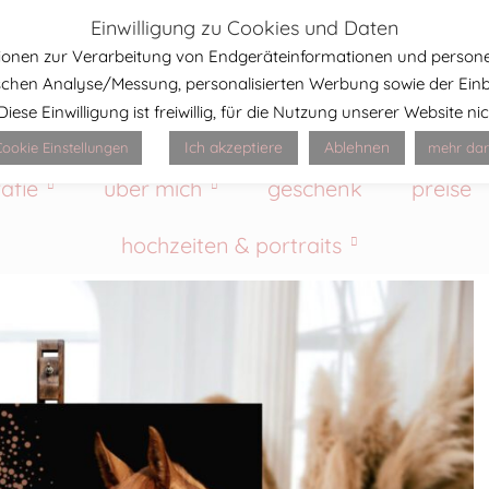
Einwilligung zu Cookies und Daten
ktionen zur Verarbeitung von Endgeräteinformationen und person
stischen Analyse/Messung, personalisierten Werbung sowie der Ei
ese Einwilligung ist freiwillig, für die Nutzung unserer Website n
Ich akzeptiere
Ablehnen
ookie Einstellungen
mehr dar
afie
über mich
geschenk
preise
hochzeiten & portraits