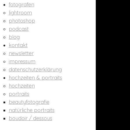
fotografen
lightroom
photoshop
podcast
blog
kontakt
newsletter
impressum
datenschutzerklärung
hochzeiten & portraits
hochzeiten
portraits
beautyfotografie
natürliche portraits
boudoir / dessous