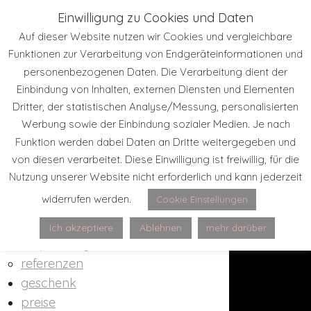
Einwilligung zu Cookies und Daten
heimat
Auf dieser Website nutzen wir Cookies und vergleichbare
shop
Funktionen zur Verarbeitung von Endgeräteinformationen und
tierfotografie
personenbezogenen Daten. Die Verarbeitung dient der
shootingkleider
Einbindung von Inhalten, externen Diensten und Elementen
pferdefotografie
Dritter, der statistischen Analyse/Messung, personalisierten
Werbung sowie der Einbindung sozialer Medien. Je nach
pferdeportraits
Funktion werden dabei Daten an Dritte weitergegeben und
freilauf
von diesen verarbeitet. Diese Einwilligung ist freiwillig, für die
fohlen
Nutzung unserer Website nicht erforderlich und kann jederzeit
reitbilder
widerrufen werden.
Cookie Einstellungen
haustierportraits
über mich
Ich akzeptiere
Ablehnen
mehr darüber
empfehlungen
referenzen
geschenk
preise