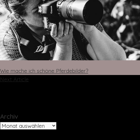
Wie mache ich schöne Pferdebilder?
Next Article
Archiv
Archiv